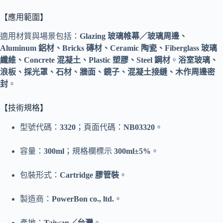
【應用範圍】
適用材質與場景包括：
Glazing 玻璃帷幕／玻璃周邊、
Aluminum 鋁材、Bricks 磚材、Ceramic 陶瓷、Fiberglass 玻璃
纖維、Concrete 混凝土、Plastic 塑膠、Steel 鋼材
。
浴室玻璃、
浪板、採光罩、石材、牆面、鏡子、混凝土接縫、木作周邊密
封
。
【技術規格】
型號代碼：
3320
；頁面代碼：
NB03320
。
容量：
300ml
；規格欄標示
300ml±5%
。
包裝形式：
Cartridge 膠管裝
。
製造商：
PowerBon co., ltd.
。
產地：
Taiwan／台灣
。