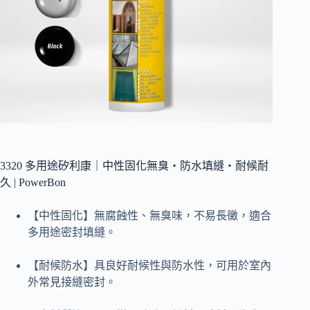
3320 多用途矽利康｜中性固化無臭・防水填縫・耐候耐
久 | PowerBon
【中性固化】無腐蝕性、無臭味，不易長黴，適合
多用途密封填縫。
【耐候防水】具良好耐候性與防水性，可用於室內
外常見接縫密封。