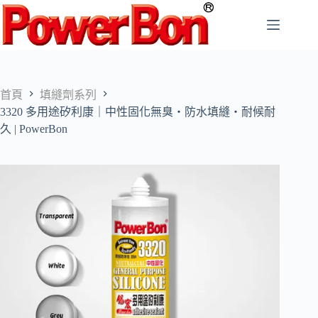
跳
至
主
要
內
容
首頁
填縫劑系列
3320 多用途矽利康｜中性固化無臭・防水填縫・耐候耐
久 | PowerBon