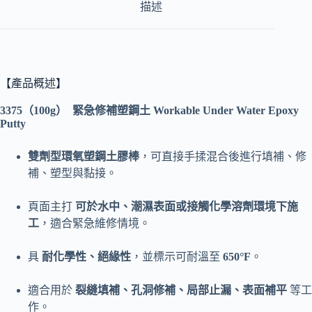
描述
【產品概述】
3375（100g） 緊急修補塑鋼土 Workable Under Water Epoxy
Putty
雙劑型環氧塑鋼土膠棒
，可直接手揉混合後進行填補、修
補、塑型與黏接。
頁面主打
可於水中、潮濕表面或接觸化學溶劑環境下施
工
，適合緊急維修情境。
具
耐化學性、絕緣性
，並標示可耐溫至
650°F
。
適合用於
裂縫填補、孔洞修補、局部止漏、表面補平
等工
作。