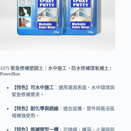
3375 緊急修補塑鋼土｜水中施工・防水修補環氧補土 |
PowerBon
【特色】可水中施工
：適用潮濕表面、水中環境與
緊急修補需求。
【特色】耐化學與絕緣
：適合設備、管件與衛浴區
域補強使用。
【特色】修補塑型一體
：可填縫、補洞、止漏與局