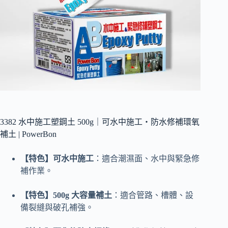
3382 水中施工塑鋼土 500g｜可水中施工・防水修補環氧
補土 | PowerBon
【特色】可水中施工
：適合潮濕面、水中與緊急修
補作業。
【特色】500g 大容量補土
：適合管路、槽體、設
備裂縫與破孔補強。