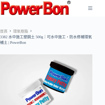
跳
至
主
要
內
容
首頁
環氧樹脂
3382 水中施工塑鋼土 500g｜可水中施工・防水修補環氧
補土 | PowerBon